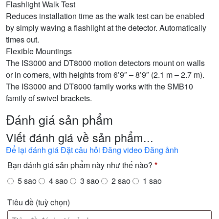
Flashlight Walk Test
Reduces installation time as the walk test can be enabled
by simply waving a flashlight at the detector. Automatically
times out.
Flexible Mountings
The IS3000 and DT8000 motion detectors mount on walls
or in corners, with heights from 6’9″ – 8’9″ (2.1 m – 2.7 m).
The IS3000 and DT8000 family works with the SMB10
family of swivel brackets.
Đánh giá sản phẩm
Viết đánh giá về sản phẩm...
Để lại đánh giá
Đặt câu hỏi
Đăng video
Đăng ảnh
Bạn đánh giá sản phẩm này như thế nào?
*
5 sao
4 sao
3 sao
2 sao
1 sao
Tiêu đề
(tuỳ chọn)