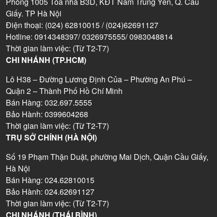
Phòng 1005 Tòa nhà B3D, KĐT Nam Trung Yên, Q. Cầu
Giấy. TP Hà Nội
Điện thoại: (024) 62810015 / (024)62691127
Hotline: 0914348397/ 0326975555/ 0983048814
Thời gian làm việc: (Từ T2-T7)
CHI NHÁNH (TP.HCM)
Lô H38 – Đường Lương Định Của – Phường An Phú –
Quận 2 – Thành Phố Hồ Chí Minh
Bán Hàng: 032.697.5555
Bảo Hành: 0399604268
Thời gian làm việc: (Từ T2-T7)
TRỤ SỞ CHÍNH (HÀ NỘI)
Số 19 Phạm Thận Duật, phường Mai Dịch, Quận Cầu Giấy,
Hà Nội
Bán Hàng: 024.62810015
Bảo Hành: 024.62691127
Thời gian làm việc: (Từ T2-T7)
CHI NHÁNH (THÁI BÌNH)