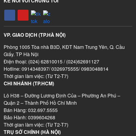
KẾ NỐI VỚI CHÚNG TÔI
VP. GIAO DỊCH (TP.HÀ NỘI)
Phòng 1005 Tòa nhà B3D, KĐT Nam Trung Yên, Q. Cầu
Giấy. TP Hà Nội
Điện thoại: (024) 62810015 / (024)62691127
Hotline: 0914348397/ 0326975555/ 0983048814
Thời gian làm việc: (Từ T2-T7)
CHI NHÁNH (TP.HCM)
Lô H38 – Đường Lương Định Của – Phường An Phú –
Quận 2 – Thành Phố Hồ Chí Minh
Bán Hàng: 032.697.5555
Bảo Hành: 0399604268
Thời gian làm việc: (Từ T2-T7)
TRỤ SỞ CHÍNH (HÀ NỘI)